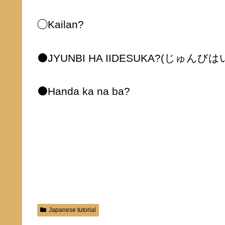
◯Kailan?
⚫️JYUNBI HA IIDESUKA?(じゅん
⚫️Handa ka na ba?
Japanese tutorial