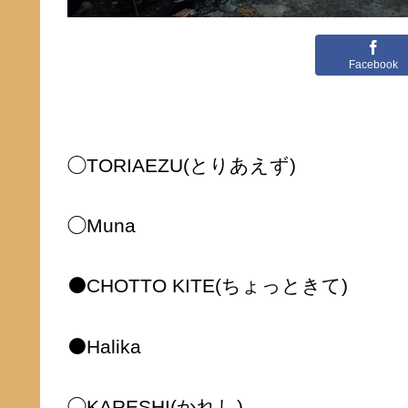
Facebook
◯TORIAEZU(とりあえず)
◯Muna
⚫️CHOTTO KITE(ちょっときて)
⚫️Halika
◯KARESHI(かれし)