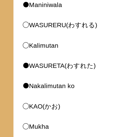
⚫️Maniniwala
◯WASURERU(わすれる)
◯Kalimutan
⚫️WASURETA(わすれた)
⚫️Nakalimutan ko
◯KAO(かお)
◯Mukha