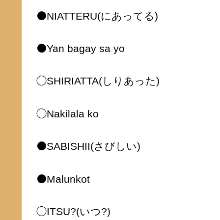
⚫️NIATTERU(にあってる)
⚫️Yan bagay sa yo
◯SHIRIATTA(しりあった)
◯Nakilala ko
⚫️SABISHII(さびしい)
⚫️Malunkot
◯ITSU?(いつ?)