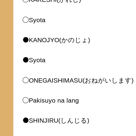
◯Syota
⚫️KANOJYO(かのじょ)
⚫️Syota
◯ONEGAISHIMASU(おねがいします)
◯Pakisuyo na lang
⚫️SHINJIRU(しんじる)