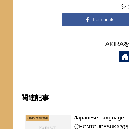
シ
Facebook
AKIR
関連記事
Japanese Language 
Japanese tutorial
◯HONTOUDESUKA?(