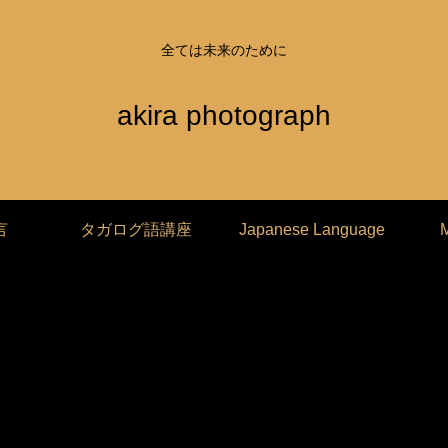
全ては未来のために
akira photograph
言
タガログ語講座
Japanese Language