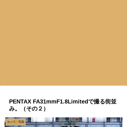
PENTAX FA31mmF1.8Limitedで撮る街並
み。（その２）
カメラ・写真