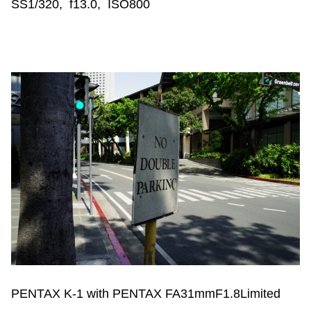
SS1/320, f13.0, ISO800
PENTAX K-1 with PENTAX FA31mmF1.8Limited