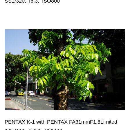
SS1/320, f6.3, ISO800
PENTAX K-1 with PENTAX FA31mmF1.8Limited