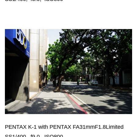
PENTAX K-1 with PENTAX FA31mmF1.8Limited
SS1/400, f9.0, ISO800