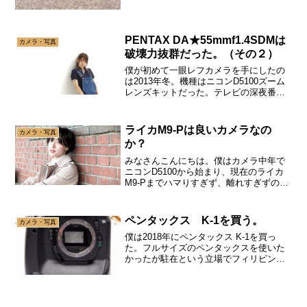
PENTAX DA★55mmf1.4SDMは
カメラ・写真
破壊力抜群だった。（その２）
僕が初めて一眼レフカメラを手にしたの
は2013年冬。機種はニコンD5100ズーム
レンズキットだった。テレビの深夜番組
でインドに一人旅をしている若者に触発
され初めて海外に行くと決めた日に「最
初で最後の海外一人旅だと思うからその
ライカM9-Pは良いカメラなの
カメラ・写真
時に僕が見た景色...
か？
みなさんこんにちは。僕はカメラ中年で
ニコンD5100から始まり、現在のライカ
M9-Pまでハマりすぎず、離れすぎずの距
離感で写真撮影をしてきました。正直言
うとすべてが自己満足の世界だと思って
います。一部、世界中の人に長く愛され
ペンタックス K-1を買う。
カメラ・写真
る写真があるかも...
僕は2018年にペンタックス K-1を買っ
た。フルサイズのペンタックスを使いた
かったが駐在という立場でフィリピンに
住んでいるためなかなか日本に戻ってく
るタイミングがなく手にできなかった。
ずっと買う準備はできていた。日本に帰
る機会があり僕はす...