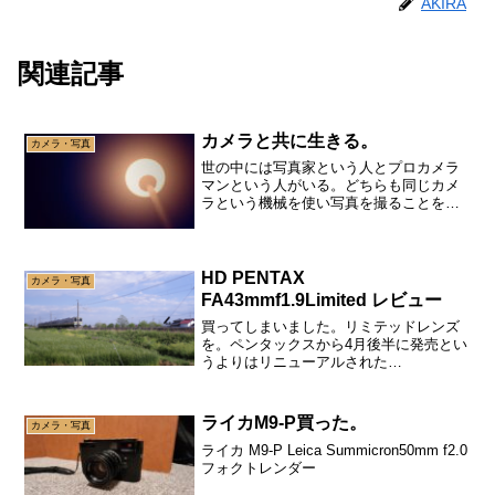
AKIRA
関連記事
カメラと共に生きる。
カメラ・写真
世の中には写真家という人とプロカメラ
マンという人がいる。どちらも同じカメ
ラという機械を使い写真を撮ることを売
りにしている職業だ。しかしクライアン
トは写真家とプロカメラマンに求めてい
るものは全然違う。写真家は撮った写真
を売る。プロカメラマンは...
HD PENTAX
カメラ・写真
FA43mmf1.9Limited レビュー
買ってしまいました。リミテッドレンズ
を。ペンタックスから4月後半に発売とい
うよりはリニューアルされた
HDFA43mmf1.9リミテッド。正直このレ
ンズを舐めていました。だって3姉妹の中
で一番安いから。あとは見た目が小さか
ライカM9-P買った。
カメラ・写真
ったから。レンズは大...
ライカ M9-P Leica Summicron50mm f2.0
フォクトレンダー